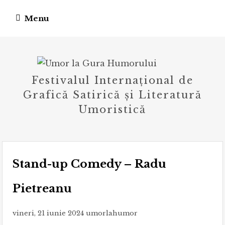
Skip
Menu
to
content
Festivalul Internațional de
Grafică Satirică și Literatură
Umoristică
Stand-up Comedy – Radu
Pietreanu
vineri, 21 iunie 2024
umorlahumor