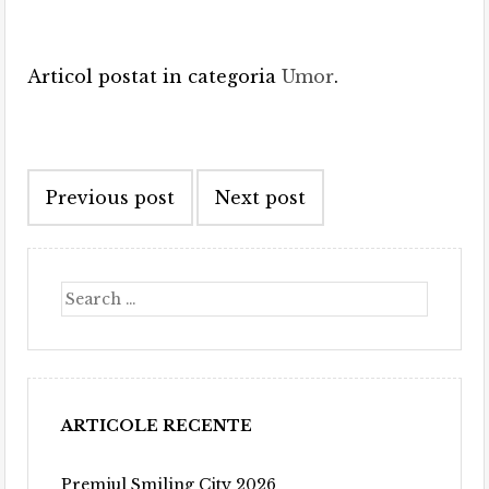
Articol postat in categoria
Umor
.
Post
Previous post
Next post
navigation
Search
ARTICOLE RECENTE
Premiul Smiling City 2026