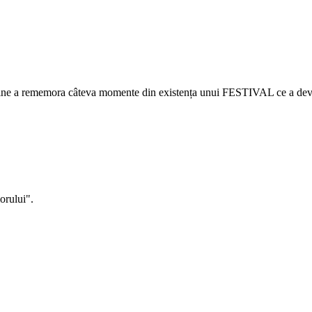
 cuvine a rememora câteva momente din existența unui FESTIVAL ce a deve
orului".