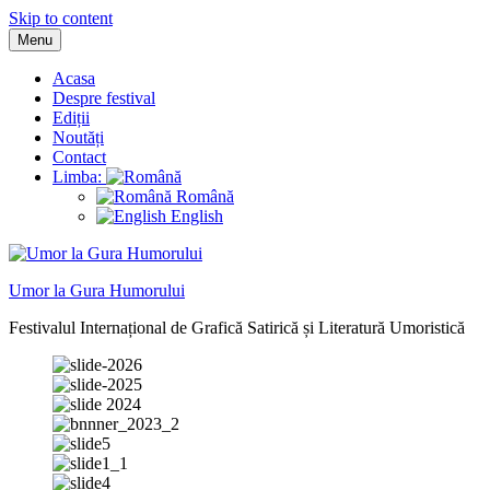
Skip to content
Menu
Acasa
Despre festival
Ediții
Noutăți
Contact
Limba:
Română
English
Umor la Gura Humorului
Festivalul Internațional de Grafică Satirică și Literatură Umoristică