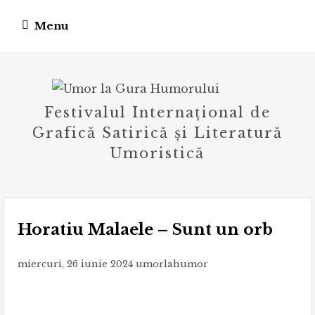
Skip
Menu
to
content
Festivalul Internațional de
Grafică Satirică și Literatură
Umoristică
Horatiu Malaele – Sunt un orb
miercuri, 26 iunie 2024
umorlahumor