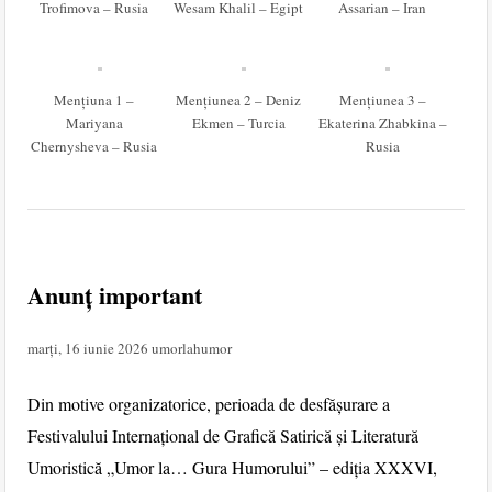
Trofimova – Rusia
Wesam Khalil – Egipt
Assarian – Iran
Mențiuna 1 –
Mențiunea 2 – Deniz
Mențiunea 3 –
Mariyana
Ekmen – Turcia
Ekaterina Zhabkina –
Chernysheva – Rusia
Rusia
Anunț important
marți, 16 iunie 2026
umorlahumor
Din motive organizatorice, perioada de desfășurare a
Festivalului Internațional de Grafică Satirică și Literatură
Umoristică „Umor la… Gura Humorului” – ediția XXXVI,