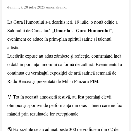
duminică, 20 iulie 2025
umorlahumor
La Gura Humorului s-a deschis ieri, 19 iulie, o nouă ediție a
Salonului de Caricatură „𝐔𝐦𝐨𝐫 𝐥𝐚… 𝐆𝐮𝐫𝐚 𝐇𝐮𝐦𝐨𝐫𝐮𝐥𝐮𝐢”,
eveniment ce aduce în prim-plan spiritul satiric și talentul
artistic.
Lucrările expuse au adus zâmbete și reflecție, confirmând încă
o dată importanța umorului ca formă de cultură. Evenimentul a
continuat cu vernisajul expoziției de artă satirică semnată de
Radu Bercea și prezentată de Mihai Pânzaru PIM.
🏅 Tot în această atmosferă festivă, au fost premiați elevii
olimpici și sportivii de performanță din oraș – tineri care ne fac
mândri prin rezultatele lor excepționale.
🌎 Expozițiile ce au adunat peste 300 de graficieni din 62 de