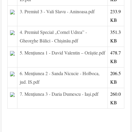
3. Premiul 3 - Vali Slavu - Aninoasa.pdf
233.9
KB
4. Premiul Special „Cornel Udrea” -
351.3
Gheorghe Bâlici - Chișinău.pdf
KB
5. Mențiunea 1 - David Valentin – Orăștie.pdf
478.7
KB
6. Mențiunea 2 - Sanda Nicucie - Holboca,
206.5
jud. IS.pdf
KB
7. Mențiunea 3 - Daria Dumescu - Iași.pdf
260.0
KB
Post