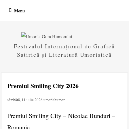
Skip
Menu
to
content
Festivalul Internațional de Grafică
Satirică și Literatură Umoristică
Premiul Smiling City 2026
sâmbătă, 11 iulie 2026
umorlahumor
Premiul Smiling City – Nicolae Bunduri –
Romania