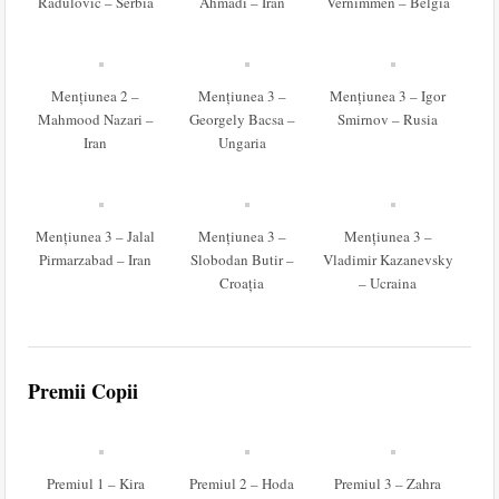
Radulovic – Serbia
Ahmadi – Iran
Vernimmen – Belgia
Mențiunea 2 –
Mențiunea 3 –
Mențiunea 3 – Igor
Mahmood Nazari –
Georgely Bacsa –
Smirnov – Rusia
Iran
Ungaria
Mențiunea 3 – Jalal
Mențiunea 3 –
Mențiunea 3 –
Pirmarzabad – Iran
Slobodan Butir –
Vladimir Kazanevsky
Croația
– Ucraina
Premii Copii
Premiul 1 – Kira
Premiul 2 – Hoda
Premiul 3 – Zahra