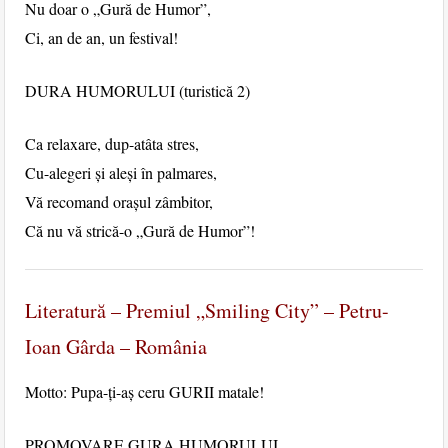
Nu doar o „Gură de Humor”,
Ci, an de an, un festival!
DURA HUMORULUI (turistică 2)
Ca relaxare, dup-atâta stres,
Cu-alegeri și aleși în palmares,
Vă recomand orașul zâmbitor,
Că nu vă strică-o „Gură de Humor”!
Literatură – Premiul „Smiling City” – Petru-
Ioan Gârda – România
Motto: Pupa-ți-aș ceru GURII matale!
PROMOVARE GURA HUMORULUI