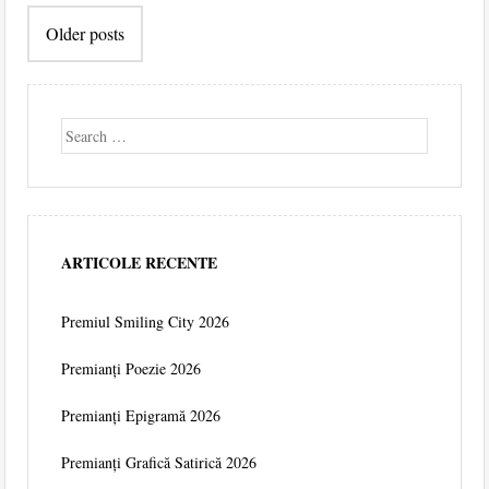
Older posts
navigation
Search
ARTICOLE RECENTE
Premiul Smiling City 2026
Premianți Poezie 2026
Premianți Epigramă 2026
Premianți Grafică Satirică 2026