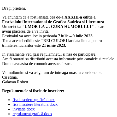
Dragi prieteni,
Va anuntam ca a fost lansata cea de-
a XXXIII-a editie a
Festivalului International de Grafica Satirica si Literatura
Umoristica “UMOR LA … GURA HUMORULUI”
la care
avem placerea de a va invita.
Festivalul va avea loc in perioada
7 iulie – 9 iulie 2023.
Tema acestei editii este TREI CULORI iar data limita pentru
trimiterea lucrarilor este
21 iunie 2023.
In atasamente veti gasi regulamnetul si fisa de participare.
Am fi onorati sa distribuiti aceasta informatie prin canalele si retelele
Dumneavoastra de comunicare/socializare.
Va multumim si va asiguram de intreaga noastra consideratie.
Cu stima,
Galavan Robert
Regulamentele si fisele de inscriere:
fisa inscriere grafică.docx
fisa inscriere literatura.docx
invitatie.docx
regulament grafică.docx