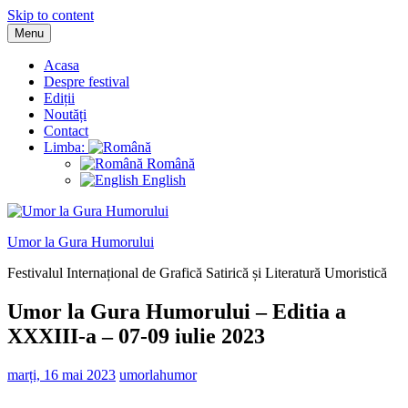
Skip to content
Menu
Acasa
Despre festival
Ediții
Noutăți
Contact
Limba:
Română
English
Umor la Gura Humorului
Festivalul Internațional de Grafică Satirică și Literatură Umoristică
Umor la Gura Humorului – Editia a
XXXIII-a – 07-09 iulie 2023
marți, 16 mai 2023
umorlahumor