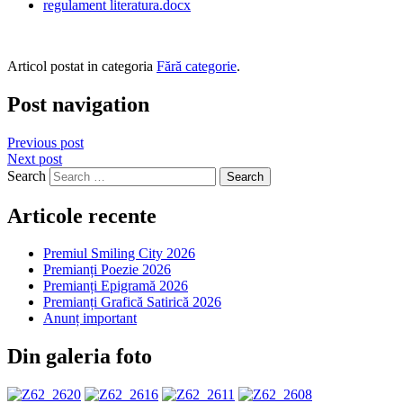
regulament literatura.docx
Articol postat in categoria
Fără categorie
.
Post navigation
Previous post
Next post
Search
Articole recente
Premiul Smiling City 2026
Premianți Poezie 2026
Premianți Epigramă 2026
Premianți Grafică Satirică 2026
Anunț important
Din galeria foto