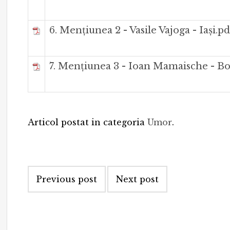
6. Mențiunea 2 - Vasile Vajoga - Iași.pd
7. Mențiunea 3 - Ioan Mamaische - Bo
Articol postat in categoria
Umor
.
Post
Previous post
Next post
navigation