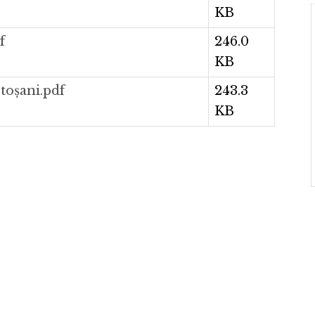
KB
f
246.0
KB
toșani.pdf
243.3
KB