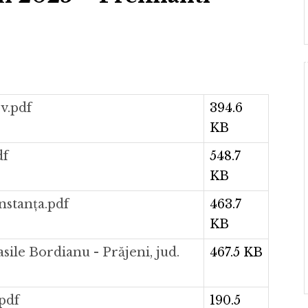
ov.pdf
394.6
KB
df
548.7
KB
nstanța.pdf
463.7
KB
sile Bordianu - Prăjeni, jud.
467.5 KB
.pdf
190.5