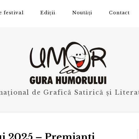
 festival
Ediții
Noutăți
Contact
rnațional de Grafică Satirică și Liter
i 2025 – Premianti