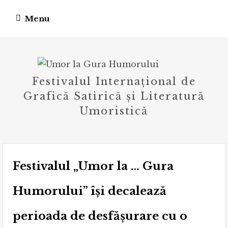
Skip
Menu
to
content
Festivalul Internațional de
Grafică Satirică și Literatură
Umoristică
Festivalul „Umor la … Gura
Humorului” își decalează
perioada de desfășurare cu o