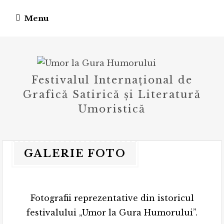
Skip
Menu
to
content
Festivalul Internațional de
Grafică Satirică și Literatură
Umoristică
GALERIE FOTO
Fotografii reprezentative din istoricul
festivalului „Umor la Gura Humorului”.