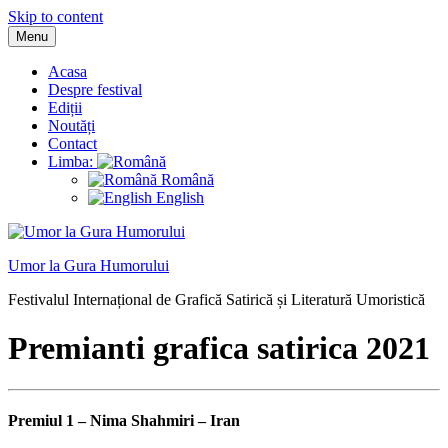
Skip to content
Menu
Acasa
Despre festival
Ediții
Noutăți
Contact
Limba:
Română
English
Umor la Gura Humorului
Festivalul Internațional de Grafică Satirică și Literatură Umoristică
Premianti grafica satirica 2021
Premiul 1 – Nima Shahmiri – Iran