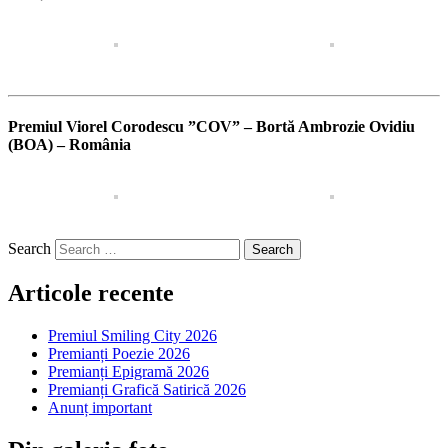
Premiul Viorel Corodescu ”COV” – Bortă Ambrozie Ovidiu
(BOA) – România
Search
Articole recente
Premiul Smiling City 2026
Premianți Poezie 2026
Premianți Epigramă 2026
Premianți Grafică Satirică 2026
Anunț important