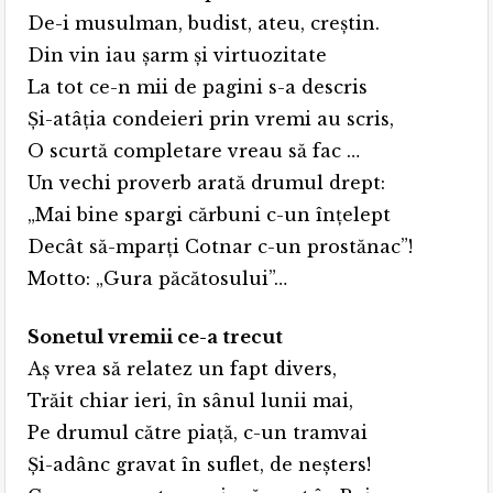
De-i musulman, budist, ateu, creştin.
Din vin iau şarm şi virtuozitate
La tot ce-n mii de pagini s-a descris
Şi-atâţia condeieri prin vremi au scris,
O scurtă completare vreau să fac …
Un vechi proverb arată drumul drept:
„Mai bine spargi cărbuni c-un înţelept
Decât să-mparţi Cotnar c-un prostănac”!
Motto: „Gura păcătosului”…
Sonetul vremii ce-a trecut
Aş vrea să relatez un fapt divers,
Trăit chiar ieri, în sânul lunii mai,
Pe drumul către piaţă, c-un tramvai
Şi-adânc gravat în suflet, de neşters!