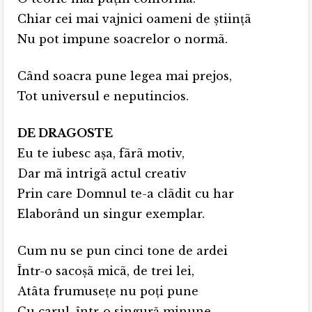
Chiar cei mai vajnici oameni de ştiinţã
Nu pot impune soacrelor o normã.
Când soacra pune legea mai prejos,
Tot universul e neputincios.
DE DRAGOSTE
Eu te iubesc aşa, fãrã motiv,
Dar mã intrigã actul creativ
Prin care Domnul te-a clãdit cu har
Elaborând un singur exemplar.
Cum nu se pun cinci tone de ardei
Într-o sacoşã micã, de trei lei,
Atâta frumuseţe nu poţi pune
Cu carul, într-o singură minune.