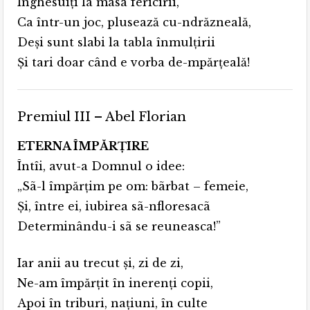
Înghesuiţi la masa fericirii,
Ca într-un joc, plusează cu-ndrăzneală,
Deşi sunt slabi la tabla înmulţirii
Şi tari doar când e vorba de-mpărţeală!
Premiul III – Abel Florian
ETERNA ÎMPĂRŢIRE
Întîi, avut-a Domnul o idee:
„Sã-l împărţim pe om: bãrbat – femeie,
Şi, între ei, iubirea sã-nfloresacã
Determinându-i sã se reuneasca!”
Iar anii au trecut şi, zi de zi,
Ne-am împărţit în inerenţi copii,
Apoi în triburi, naţiuni, în culte