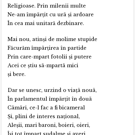
Religioase. Prin milenii multe
Ne-am împãrţit cu urã şi ardoare
În cea mai unitară dezbinare.
Mai nou, atinşi de molime stupide
Făcurăm împãrţirea în partide
Prin care-mpart fotolii şi putere
Acei ce ştiu sã-mpartã mici
şi bere.
Dar se unesc, urzind o viaţã nouã,
În parlamentul împãrţit în douã
Cãmãri, ce-l fac a fi bicameral
Şi, plini de interes naţional,
Aleşii, mari baroni, boieri, oieri,
Îşi tot împart sudalme şi averi.