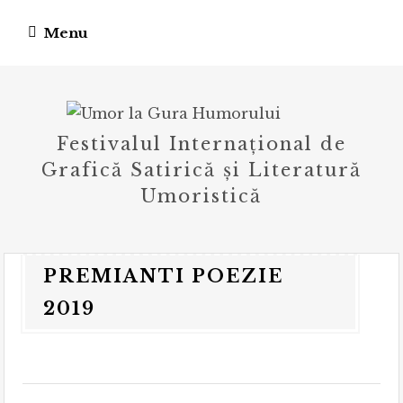
Skip
Menu
to
content
Festivalul Internațional de
Grafică Satirică și Literatură
Umoristică
PREMIANTI POEZIE
2019