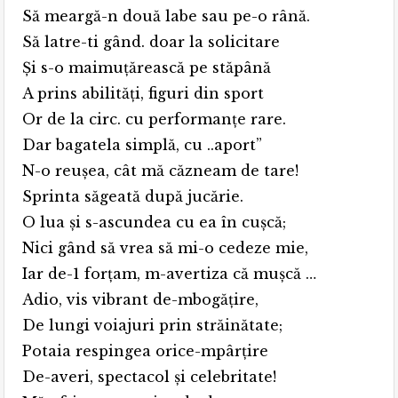
Să meargă-n două labe sau pe-o rână.
Să latre-ti gând. doar la solicitare
Şi s-o maimuţărească pe stăpână
A prins abilităţi, figuri din sport
Or de la circ. cu performanţe rare.
Dar bagatela simplă, cu ..aport”
N-o reuşea, cât mă căzneam de tare!
Sprinta săgeată după jucărie.
O lua şi s-ascundea cu ea în cuşcă;
Nici gând să vrea să mi-o cedeze mie,
Iar de-1 forţam, m-avertiza că muşcă …
Adio, vis vibrant de-mbogăţire,
De lungi voiajuri prin străinătate;
Potaia respingea orice-mpârţire
De-averi, spectacol şi celebritate!