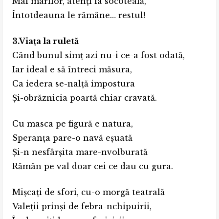
Mai marilor, atenţi la socoteală,
Întotdeauna le rămâne… restul!
3.Viaţa la ruletă
Când bunul simţ azi nu-i ce-a fost odată,
Iar ideal e să întreci măsura,
Ca iedera se-nalţă impostura
Şi-obrăznicia poartă chiar cravată.
Cu masca pe figură e natura,
Speranţa pare-o navă eşuată
Şi-n nesfârşita mare-nvolburată
Rămân pe val doar cei ce dau cu gura.
Mişcaţi de sfori, cu-o morgă teatrală
Valeţii prinşi de febra-nchipuirii,