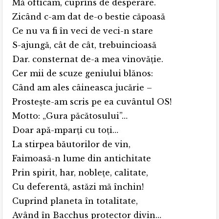
Mă ofticam, cuprins de desperare.
Zicând c-am dat de-o bestie căpoasă
Ce nu va fi în veci de veci-n stare
S-ajungă, cât de cât, trebuincioasă
Dar. consternat de-a mea vinovăţie.
Cer mii de scuze geniului blănos:
Când am ales câineasca jucărie –
Prosteşte-am scris pe ea cuvântul OS!
Motto: „Gura păcătosului”…
Doar apă-mparţi cu toţi…
La stirpea băutorilor de vin,
Faimoasă-n lume din antichitate
Prin spirit, har, nobleţe, calitate,
Cu deferentă, astăzi mă închin!
Cuprind planeta în totalitate,
Având în Bacchus protector divin…