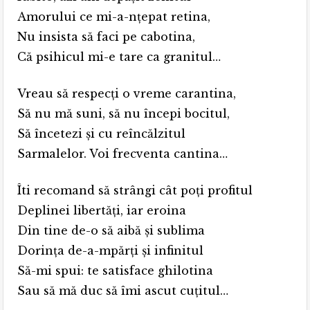
Amorului ce mi-a-nţepat retina,
Nu insista să faci pe cabotina,
Că psihicul mi-e tare ca granitul…
Vreau să respecţi o vreme carantina,
Să nu mă suni, să nu începi bocitul,
Să încetezi şi cu reîncălzitul
Sarmalelor. Voi frecventa cantina…
Îti recomand să strângi cât poţi profitul
Deplinei libertăţi, iar eroina
Din tine de-o să aibă şi sublima
Dorinţa de-a-mpărţi şi infinitul
Să-mi spui: te satisface ghilotina
Sau să mă duc să îmi ascut cuţitul…