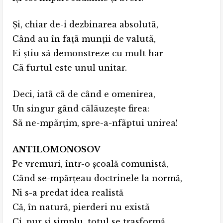
Şi, chiar de-i dezbinarea absolutã,
Când au în faţã munţii de valutã,
Ei ştiu sã demonstreze cu mult har
Cã furtul este unul unitar.
Deci, iatã cã de când e omenirea,
Un singur gând cãlãuzeşte firea:
Sã ne-mpãrţim, spre-a-nfãptui unirea!
ANTILOMONOSOV
Pe vremuri, într-o şcoală comunistă,
Când se-mpărţeau doctrinele la normă,
Ni s-a predat idea realistă
Că, în natură, pierderi nu existã
Ci, pur şi simplu, totul se trasformă