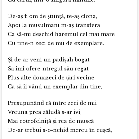
De-aş fi om de ştiinţă, te-aş clona,
Apoi la musulmani m-aş transfera
Ca să-mi deschid haremul cel mai mare
Cu tine-n zeci de mii de exemplare.
Şi de-ar veni un padişah bogat
Să îmi ofere-ntregul său regat
Plus alte douăzeci de ţări vecine
Ca să îi vând un exemplar din tine,
Presupunând că între zeci de mii
Vreuna prea zăludă s-ar ivi,
Mai cotrofelniţă şi rea de muscã
De-ar trebui s-o-nchid mereu în cuşcă,