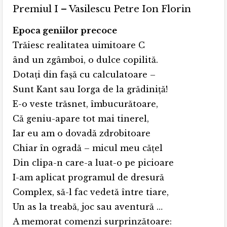
Premiul I – Vasilescu Petre Ion Florin
Epoca geniilor precoce
Trăiesc realitatea uimitoare C
ând un zgâmboi, o dulce copilită.
Dotaţi din faşă cu calculatoare –
Sunt Kant sau Iorga de la grădiniţă!
E-o veste trăsnet, îmbucurătoare,
Că geniu-apare tot mai tinerel,
Iar eu am o dovadă zdrobitoare
Chiar în ogradă – micul meu căţel
Din clipa-n care-a luat-o pe picioare
I-am aplicat programul de dresură
Complex, să-l fac vedetă între tiare,
Un as la treabă, joc sau aventură …
A memorat comenzi surprinzătoare: