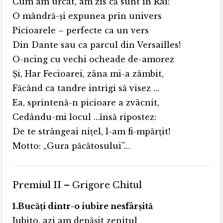
Cum am urcat, am zis că sunt în Rai:
O mândră-şi expunea prin univers
Picioarele – perfecte ca un vers
Din Dante sau ca parcul din Versailles!
O-ncing cu vechi ocheade de-amorez
Şi, Har Fecioarei, zâna mi-a zâmbit,
Făcând ca tandre intrigi să visez …
Ea, sprintenă-n picioare a zvâcnit,
Cedându-mi locul …însă ripostez:
De te strângeai niţel, l-am fi-mpărţit!
Motto: „Gura păcătosului”…
Premiul II – Grigore Chitul
1.Bucăţi dintr-o iubire nesfârşită
Iubito, azi am depăşit zenitul