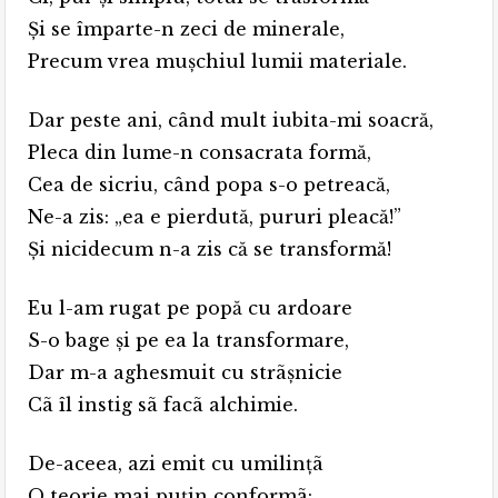
Şi se împarte-n zeci de minerale,
Precum vrea muşchiul lumii materiale.
Dar peste ani, când mult iubita-mi soacră,
Pleca din lume-n consacrata formă,
Cea de sicriu, când popa s-o petreacă,
Ne-a zis: „ea e pierdută, pururi pleacă!”
Şi nicidecum n-a zis că se transformă!
Eu l-am rugat pe popă cu ardoare
S-o bage şi pe ea la transformare,
Dar m-a aghesmuit cu strãşnicie
Cã îl instig sã facã alchimie.
De-aceea, azi emit cu umilinţã
O teorie mai puţin conformã: