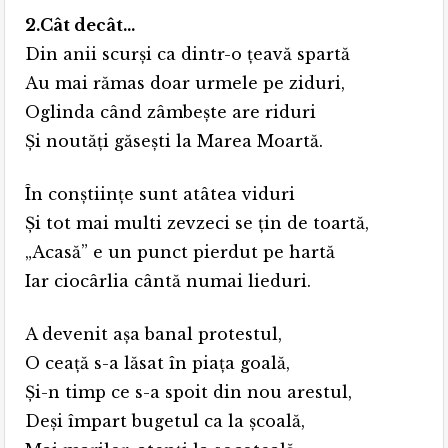
2.Cât decât…
Din anii scurşi ca dintr-o ţeavă spartă
Au mai rămas doar urmele pe ziduri,
Oglinda când zâmbeşte are riduri
Şi noutăţi găseşti la Marea Moartă.
În conştiinţe sunt atâtea viduri
Şi tot mai multi zevzeci se ţin de toartă,
„Acasă” e un punct pierdut pe hartă
Iar ciocârlia cântă numai lieduri.
A devenit aşa banal protestul,
O ceaţă s-a lăsat în piaţa goală,
Şi-n timp ce s-a spoit din nou arestul,
Deşi împart bugetul ca la şcoală,