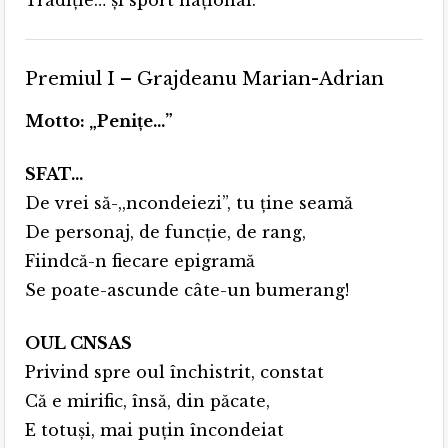
Tradiție… și sport național.
Premiul I – Grajdeanu Marian-Adrian
Motto: „Penițe…”
SFAT…
De vrei să-,,ncondeiezi”, tu ține seamă
De personaj, de funcție, de rang,
Fiindcă-n fiecare epigramă
Se poate-ascunde câte-un bumerang!
OUL CNSAS
Privind spre oul închistrit, constat
Că e mirific, însă, din păcate,
E totuși, mai puțin încondeiat