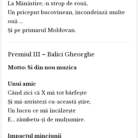
La Mănăstire,-n strop de rouă,
Un priceput bucovinean, încondeiază multe
ouă …
Şi pe primarul Moldovan.
Premiul III – Balici Gheorghe
Motto: Si din nou muzica
Unui amic
Când zici că X mă tot bârfește
Și mă-ntristezi cu-această știre,
Un lucru ce mă încălzește
E… zâmbetu-ți de mulțumire.
Impactul minciunii