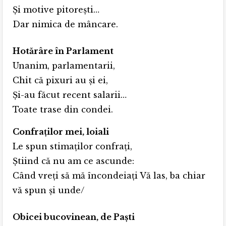
Şi motive pitoreşti…
Dar nimica de mâncare.
Hotărâre în Parlament
Unanim, parlamentarii,
Chit că pixuri au şi ei,
Şi-au făcut recent salarii…
Toate trase din condei.
Confraţilor mei, loiali
Le spun stimaţilor confraţi,
Ştiind că nu am ce ascunde:
Când vreţi să mă încondeiaţi Vă las, ba chiar
vă spun şi unde/
Obicei bucovinean, de Paşti