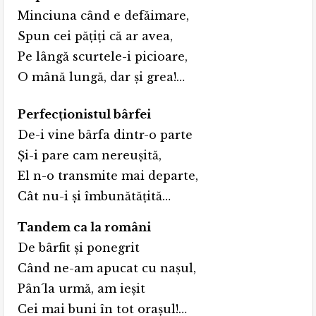
Minciuna când e defăimare,
Spun cei pățiți că ar avea,
Pe lângă scurtele-i picioare,
O mână lungă, dar și grea!…
Perfecționistul bârfei
De-i vine bârfa dintr-o parte
Și-i pare cam nereușită,
El n-o transmite mai departe,
Cât nu-i și îmbunătățită…
Tandem ca la români
De bârfit și ponegrit
Când ne-am apucat cu nașul,
Pân´la urmă, am ieșit
Cei mai buni în tot orașul!…