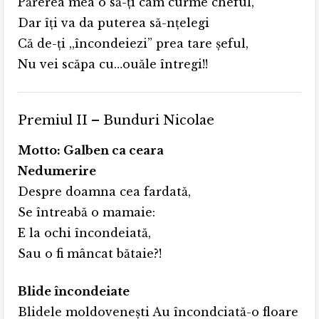
Părerea mea o să-ți cam curme cheful,
Dar îți va da puterea să-nțelegi
Că de-ți ,,încondeiezi” prea tare șeful,
Nu vei scăpa cu…ouăle întregi!!
Premiul II – Bunduri Nicolae
Motto: Galben ca ceara
Nedumerire
Despre doamna cea fardată,
Se întreabă o mamaie:
E la ochi încondeiată,
Sau o fi mâncat bătaie?!
Blide încondeiate
Blidele moldoveneşti Au încondciată-o floare