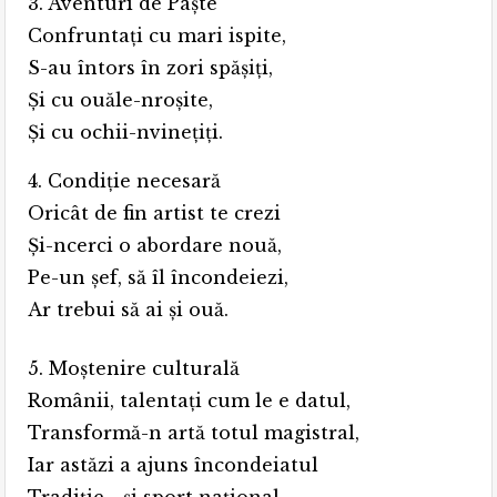
3. Aventuri de Paşte
Confruntaţi cu mari ispite,
S-au întors în zori spăşiţi,
Şi cu ouăle-nroşite,
Şi cu ochii-nvineţiţi.
4. Condiție necesară
Oricât de fin artist te crezi
Şi-ncerci o abordare nouă,
Pe-un şef, să îl încondeiezi,
Ar trebui să ai şi ouă.
5. Moștenire culturală
Românii, talentați cum le e datul,
Transformă-n artă totul magistral,
Iar astăzi a ajuns încondeiatul