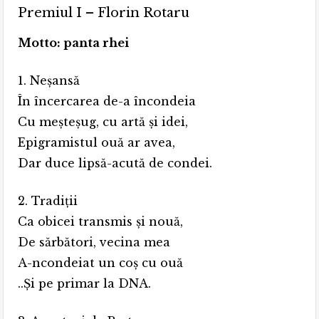
Premiul I – Florin Rotaru
Motto: panta rhei
1. Neşansă
În încercarea de-a încondeia
Cu meșteșug, cu artă și idei,
Epigramistul ouă ar avea,
Dar duce lipsă-acută de condei.
2. Tradiții
Ca obicei transmis şi nouă,
De sărbători, vecina mea
A-ncondeiat un coş cu ouă
..Și pe primar la DNA.