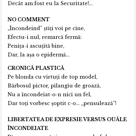
Decât am fost eu la Securitate!…
NO COMMENT
„Încondeind” știți voi pe cine,
Efectu-i nul, remarcă fermă:
Penița-i ascuțită bine,
Dar, la așa o epidermă…
CRONICĂ PLASTICĂ
Pe blonda cu virtuți de top model,
Bărbosul pictor, pilangiu de groază,
Nu a încondeiat-o-n nici un fel,
Dar toți vorbesc șoptit c-o… ,,pensulează”!
LIBERTATEA DE EXPRESIE VERSUS OUĂLE
ÎNCONDEIATE