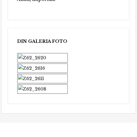
Premiul II – Pavel Constantin –
România
DIN GALERIA FOTO
Premiul De Te Fabula – Vasile Larco
Premiul III – Jitet Kustana –
Indonezia