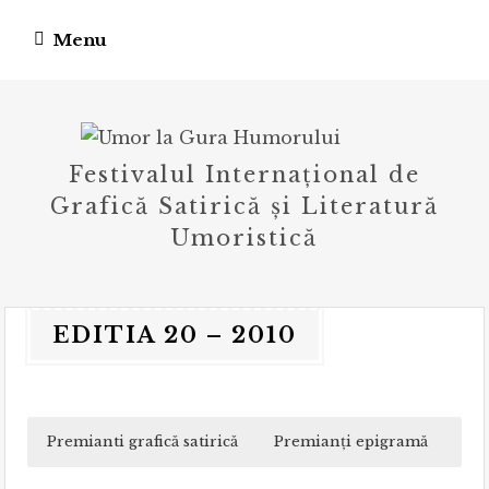
Skip
Menu
to
content
Festivalul Internațional de
Grafică Satirică și Literatură
Umoristică
EDITIA 20 – 2010
Premianti grafică satirică
Premianți epigramă
Gal