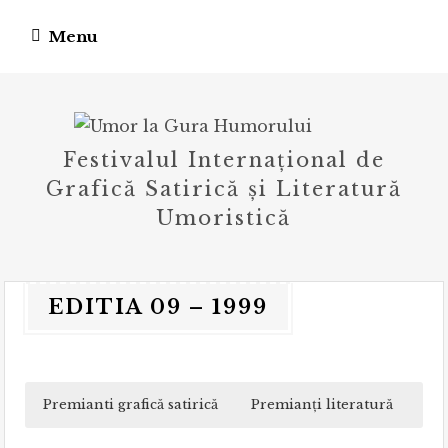
Skip
Menu
to
content
Festivalul Internațional de
Grafică Satirică și Literatură
Umoristică
EDITIA 09 – 1999
Premianti grafică satirică
Premianți literatură
Gal