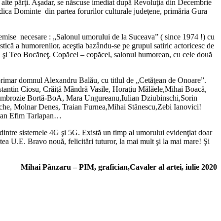
alte părţi. Aşadar, se născuse imediat după Revoluţia din Decembrie
dica Dominte din partea forurilor culturale judeţene, primăria Gura
 premise necesare : „Salonul umorului de la Suceava” ( since 1974 !) cu
istică a humorenilor, aceştia bazându-se pe grupul satiric actoricesc de
u şi Teo Bocăneţ. Copăcel – copăcel, salonul humorean, cu cele două
, primar domnul Alexandru Balău, cu titlul de „Cetăţean de Onoare”.
nstantin Ciosu, Crăiţă Mândră Vasile, Horaţiu Mălăele,Mihai Boacă,
 Ambrozie Bortă-BoA, Mara Ungureanu,Iulian Dziubinschi,Sorin
stolache, Molnar Denes, Traian Furnea,Mihai Stănescu,Zebi Ianovici!
abean Efim Tarlapan…
dintre sistemele 4G şi 5G. Există un timp al umorului evidenţiat doar
tea U.E. Bravo nouă, felicitări tuturor, la mai mult şi la mai mare! Şi
Mihai Pânzaru – PIM, grafician,Cavaler al artei, iulie 2020