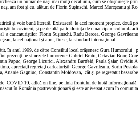
chează un număr de naşi mai mulţi decât unu, cum se obişnuieşte prin 
naşi am fost şi eu, alături de Florin Suşinschi, Marcel Mureşeanu şi Ro
 satirică şi voie bună literară. Existaseră, la acel moment propice, două
uriştii bucovineni, şi pe de altă parte dorinţa de emancipare cultural- art
al a caricaturiştilor Florin Suşinschi, Radu Bercea, George Gavrilean
udeţean, la cel naţional şi apoi, firesc, la standard internaţional.
lătit, în anul 1999, de către Consiliul local orăşenesc Gura Humorului 
români prezenţi pe simezele humorene: Gabriel Bratu, Octavian Bour, Co
tin Papuc, George Licurici, Alexandru Bartfeld, Paula Şalar, Ovidiu
tre timp, apreciaţii regretaţi caricaturişti: George Gavrileanu, Sorin Po
Udrea, Ananie Gagniuc, Constantin Moldovan, cât şi pe regretatut basar
 de COVID 19, adică on line, pe linia frontului de luptă informaţională 
 s-a născut în România postrevoluţionară şi este aniversat acum în comunita