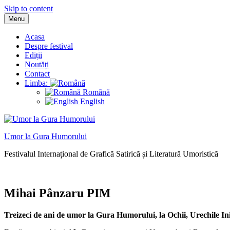
Skip to content
Menu
Acasa
Despre festival
Ediții
Noutăți
Contact
Limba:
Română
English
Umor la Gura Humorului
Festivalul Internațional de Grafică Satirică și Literatură Umoristică
Mihai Pânzaru PIM
Treizeci de ani de umor la Gura Humorului, la Ochii, Urechile I