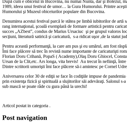
După cum e obiceiul în Bucovina, nu numai Nunta, dar şi Botezul, mar
1989, ideea unui festival de umor… la Gura Humorului. Printre aceşti 
Humorului şi Muzeul obiceiurilor populare din Bucovina.
Denumirea acestui festival parcă le stătea pe limbă iubitorilor de artă
rang internaţional, şcoală exemplară de formare artistică pentru caricat
succes „AZbest”, condus de Marius Ursaciuc şi pe grupul valoros loc
secţiuni, literatură satirică şi caricatură, s-a ridicat uşor ,de la statut j
Pentru această performanţă, la care am pus şi eu umărul, am fost răsp
Îmi face plăcere să trec în revistă nume importante de caricaturişti 
Florian Doru Crihană, PopaS ( Academy),Olaş Doru Ghiocel, Constan
Ursan de la Clit,etc. Ars longa, vita brevis! Au trecut în nefiinţă, în
Dintre scriitorii umorişti îmi face plăcere să-i amintesc pe Cornel 
Aniversarea celor 30 de ediţii se face în codiţiile impuse de pandemia
prin existenţa fizică şi spirituală a slujitorilor săi adevăraţi. Salonul
sub mască se poate râde cu gura până la urechi!
Articol postat in categoria .
Post navigation