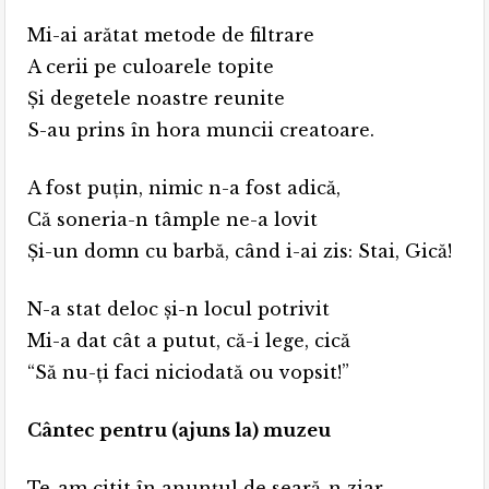
Mi-ai arătat metode de filtrare
A cerii pe culoarele topite
Şi degetele noastre reunite
S-au prins în hora muncii creatoare.
A fost puţin, nimic n-a fost adică,
Că soneria-n tâmple ne-a lovit
Şi-un domn cu barbă, când i-ai zis: Stai, Gică!
N-a stat deloc şi-n locul potrivit
Mi-a dat cât a putut, că-i lege, cică
“Să nu-ţi faci niciodată ou vopsit!”
Cântec pentru (ajuns la) muzeu
Te-am citit în anunțul de seară-n ziar