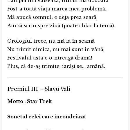
Tâmpla îmi valseaza, ritmul mă doboară
Fost-a toată viața marea mea problemă…
Mă apucă somnul, e deja prea seară,
Am să scriu spre ziuă (poate chiar la temă).
Orologiul trece, nu mă ia în seamă
Nu trimit nimica, nu mai sunt în vână,
Festivalul asta e o-ntreagă dramă!
Plus, că de-aş trimite, iarăşi se… amână.
Premiul III – Slavu Vali
Motto : Star Trek
Sonetul celei care încondeiază