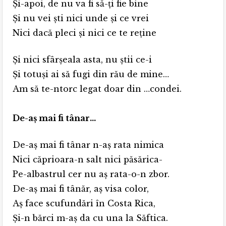
Și-apoi, de nu va fi să-ți fie bine
Și nu vei ști nici unde și ce vrei
Nici dacă pleci și nici ce te reține
Și nici sfârșeala asta, nu știi ce-i
Și totuși ai să fugi din rău de mine…
Am să te-ntorc legat doar din …condei.
De-aș mai fi tânar…
De-aș mai fi tânar n-aș rata nimica
Nici căprioara-n salt nici păsărica-
Pe-albastrul cer nu aș rata-o-n zbor.
De-aș mai fi tânăr, aș visa color,
Aș face scufundări în Costa Rica,
Și-n bărci m-aș da cu una la Săftica.