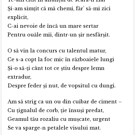
Și-am simțit că mă chemi, făr` să-mi zici
explicit,
C-ai nevoie de încă un mare sertar
Pentru ouăle mii, dintr-un şir nesfârșit.
O să vin la concurs cu talentul matur,
Ce s-a copt la foc mic în războaiele lungi
Și-o să-ți cânt tot ce știu despre lemn
extradur,
Despre feder și nut, de vopsitul cu dungi.
Am să strig ca un ou din cuibar de ciment –
Cu ţignalul de corb, ție însuși predat,
Geamul tău rozaliu cu muşcate, urgent
Se va sparge-n petalele visului mat.