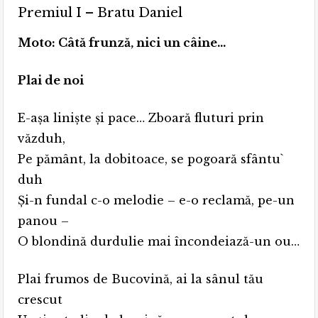
Premiul I – Bratu Daniel
Moto: Câtă frunză, nici un câine…
Plai de noi
E-aşa linişte şi pace… Zboară fluturi prin
văzduh,
Pe pământ, la dobitoace, se pogoară sfântu`
duh
Şi-n fundal c-o melodie – e-o reclamă, pe-un
panou –
O blondină durdulie mai încondeiază-un ou…
Plai frumos de Bucovină, ai la sânul tău
crescut