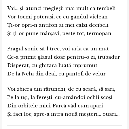
Vai… şi-atunci megieşii mai mult ca tembeli
Vor tocmi poteraşi, ce cu gândul viclean
Ţi-or opri-n antifon ai mei calzi decibeli
Şi ţi-or pune mârşavi, peste tot, termopan.
Pragul sonic să-l trec, voi urla ca un mut
Ce-a primit glasul doar pentru-o zi, trubadur
Disperat, cu ghitara luată-mprumut
De la Nelu din deal, cu pantofi de velur.
Voi zbiera din rărunchi, de cu seară, să sari,
Pe la uşi, la fereşti, cu-amândoi ochii scoși
Din orbitele mici. Parcă văd cum apari
Şi faci loc, spre-a intra nouă meşteri… ouari…