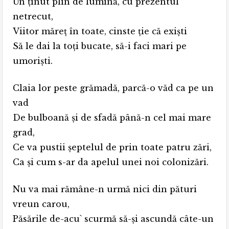
Un ţinut plin de lumină, cu prezentul
netrecut,
Viitor măreţ în toate, cinste ţie că exişti
Să le dai la toţi bucate, să-i faci mari pe
umorişti.
Claia lor peste grămadă, parcă-o văd ca pe un
vad
De bulboană și de sfadă până-n cel mai mare
grad,
Ce va pustii şeptelul de prin toate patru zări,
Ca şi cum s-ar da apelul unei noi colonizări.
Nu va mai rămâne-n urmă nici din pături
vreun carou,
Păsările de-acu` scurmă să-şi ascundă câte-un