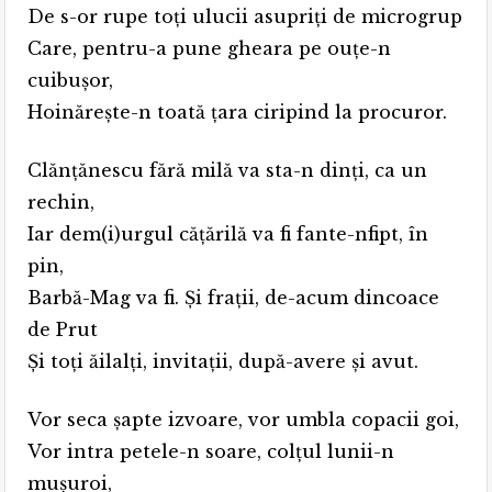
De s-or rupe toţi ulucii asupriţi de microgrup
Care, pentru-a pune gheara pe ouţe-n
cuibuşor,
Hoinăreşte-n toată ţara ciripind la procuror.
Clănţănescu fără milă va sta-n dinţi, ca un
rechin,
Iar dem(i)urgul căţărilă va fi fante-nfipt, în
pin,
Barbă-Mag va fi. Şi fraţii, de-acum dincoace
de Prut
Şi toţi ăilalţi, invitaţii, după-avere şi avut.
Vor seca şapte izvoare, vor umbla copacii goi,
Vor intra petele-n soare, colţul lunii-n
muşuroi,