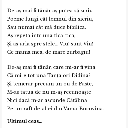
De-aș mai fi tânăr aș putea să scriu
Poeme lungi cât lemnul din sicriu,
Sau numai cât mă duce bibilica.
Aș repeta într-una tica-tica,
Și aș urla spre stele… Viu! sunt Viu!
Ce mama mea, de mare zurbagiu!
De-aș mai fi tânăr, care mi-ar fi vina
Că mi-e tot una Tanţa ori Didina?
Și temerar precum un ou de Paște,
M-aș tatua de nu m-aș recunoaște
Nici dacă m-ar ascunde Cătălina
Pe-un raft de-al ei din Vama-Bucovina.
Ultimul ceas…