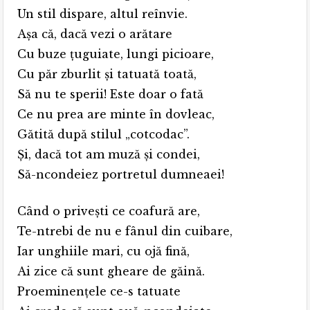
Un stil dispare, altul reînvie.
Așa că, dacă vezi o arătare
Cu buze țuguiate, lungi picioare,
Cu păr zburlit și tatuată toată,
Să nu te sperii! Este doar o fată
Ce nu prea are minte în dovleac,
Gătită după stilul „cotcodac”.
Și, dacă tot am muză și condei,
Să-ncondeiez portretul dumneaei!
Când o privești ce coafură are,
Te-ntrebi de nu e fânul din cuibare,
Iar unghiile mari, cu ojă fină,
Ai zice că sunt gheare de găină.
Proeminențele ce-s tatuate