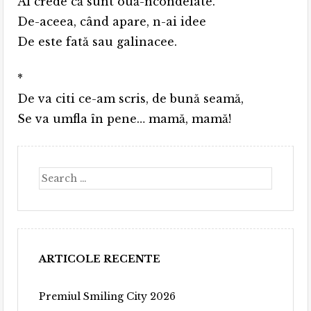
Ai crede că sunt ouă-ncondeiate.
De-aceea, când apare, n-ai idee
De este fată sau galinacee.
*
De va citi ce-am scris, de bună seamă,
Se va umfla în pene… mamă, mamă!
Search
ARTICOLE RECENTE
Premiul Smiling City 2026