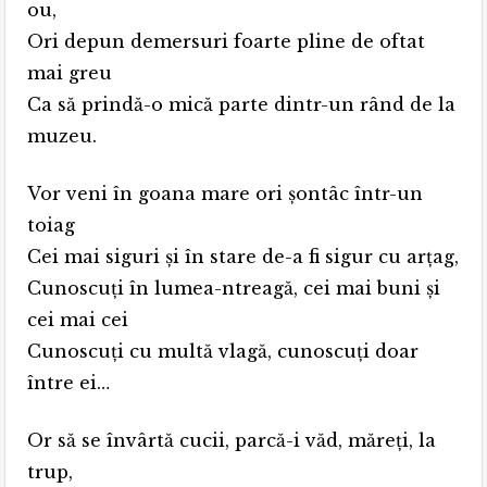
ou,
Ori depun demersuri foarte pline de oftat
mai greu
Ca să prindă-o mică parte dintr-un rând de la
muzeu.
Vor veni în goana mare ori şontâc într-un
toiag
Cei mai siguri şi în stare de-a fi sigur cu arţag,
Cunoscuţi în lumea-ntreagă, cei mai buni şi
cei mai cei
Cunoscuţi cu multă vlagă, cunoscuţi doar
între ei…
Or să se învârtă cucii, parcă-i văd, măreţi, la
trup,