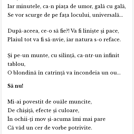
Iar minutele, ca-n piaţa de umor, gală cu gală,
Se vor scurge de pe faţa locului, universală…
După-aceea, ce-o să fie?! Va fi linişte şi pace,
Plaiul tot va fi să-nvie, iar natura s-o reface.
Şi pe-un munte, cu silinţă, ca-ntr-un infinit
tablou,
O blondină în catrinţă va încondeia un ou…
Să nu!
Mi-ai povestit de ouăle muncite,
De chişiţă, efecte şi culoare,
În ochii-ţi mov şi-acuma îmi mai pare
Că văd un cer de vorbe potrivite.