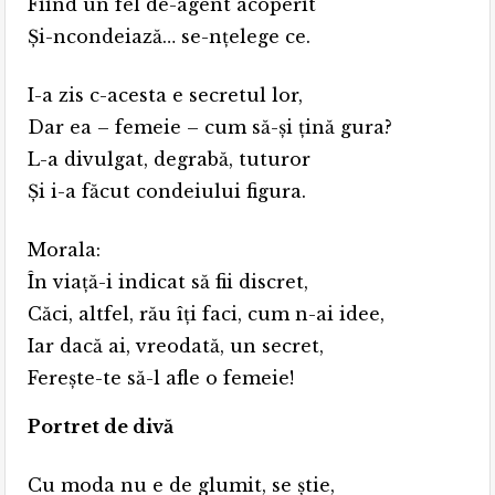
Fiind un fel de-agent acoperit
Și-ncondeiază… se-nțelege ce.
I-a zis c-acesta e secretul lor,
Dar ea – femeie – cum să-și țină gura?
L-a divulgat, degrabă, tuturor
Și i-a făcut condeiului figura.
Morala:
În viață-i indicat să fii discret,
Căci, altfel, rău îți faci, cum n-ai idee,
Iar dacă ai, vreodată, un secret,
Ferește-te să-l afle o femeie!
Portret de divă
Cu moda nu e de glumit, se știe,