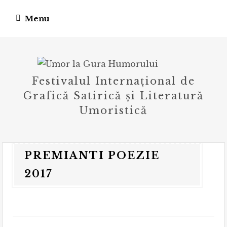
Skip
Menu
to
content
Festivalul Internațional de
Grafică Satirică și Literatură
Umoristică
PREMIANTI POEZIE
2017